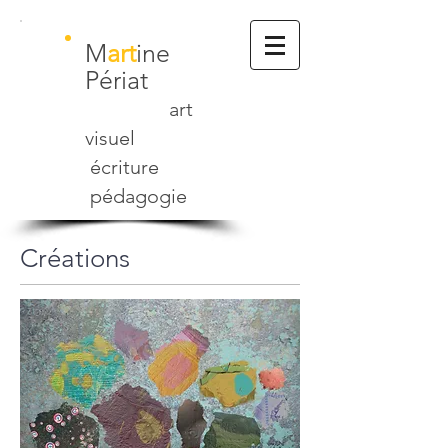
M
art
ine
Périat
art
visuel
écriture
pédagogie
Créations